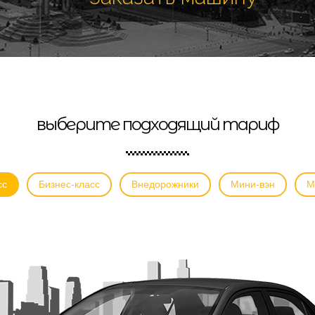
выберите подходящий тариф
сс
Бизнес-класс
Внедорожники
Мини-вэн
М