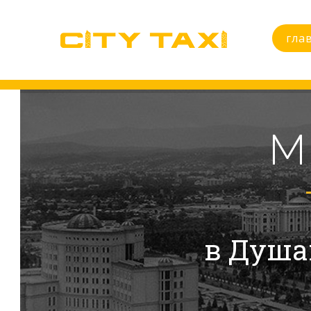
гла
М
в Душа