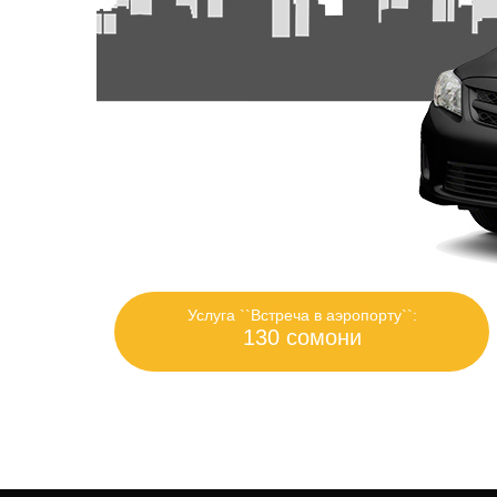
Услуга ``Встреча в аэропорту``:
130 сомони