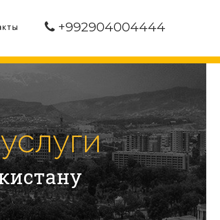
+992904004444
акты
услуги
икистану