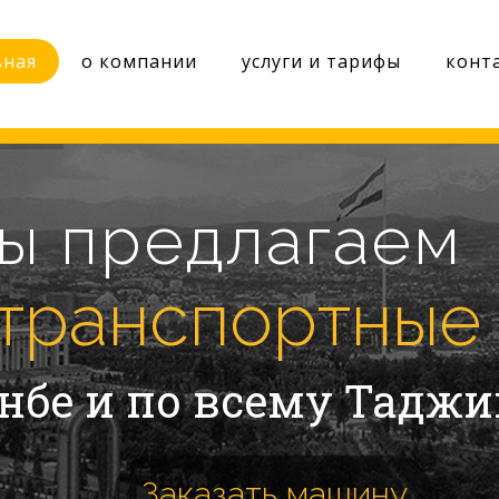
вная
о компании
услуги и тарифы
конт
ы предлагаем
транспортные 
нбе и по всему Тадж
Заказать машину