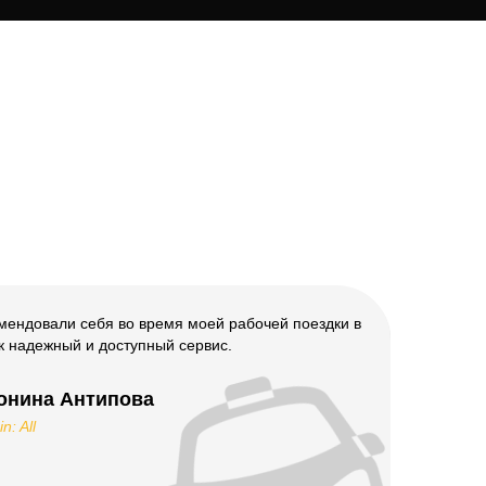
омендовали себя во время моей рабочей поездки в
Воспо
к надежный и доступный сервис.
серви
онина Антипова
in: All